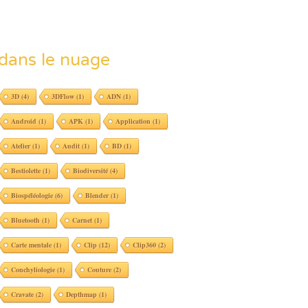
dans le nuage
3D
(4)
3DFlow
(1)
ADN
(1)
Android
(1)
APK
(1)
Application
(1)
Atelier
(1)
Audit
(1)
BD
(1)
Bestiolette
(1)
Biodiversité
(4)
Biospéléologie
(6)
Blender
(1)
Bluetooth
(1)
Carnet
(1)
Carte mentale
(1)
Clip
(12)
Clip360
(2)
Conchyliologie
(1)
Couture
(2)
Cravate
(2)
Depthmap
(1)