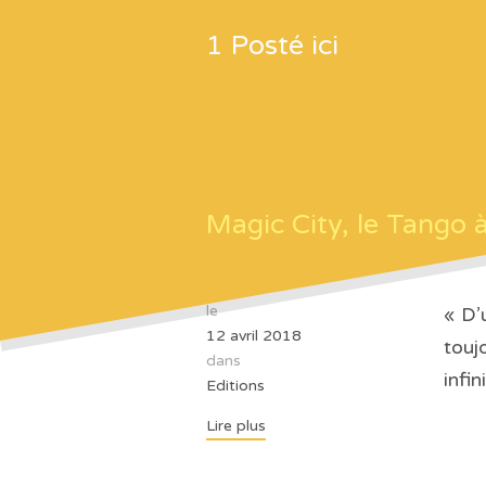
1 Posté ici
Magic City, le Tango à
le
« D’
12 avril 2018
touj
dans
infini
Editions
Lire plus