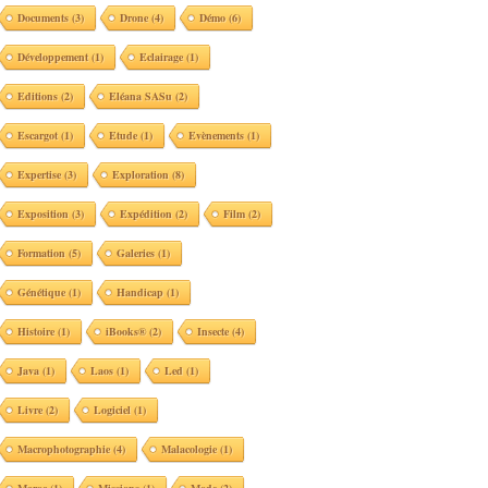
Documents
(3)
Drone
(4)
Démo
(6)
Développement
(1)
Eclairage
(1)
Editions
(2)
Eléana SASu
(2)
Escargot
(1)
Etude
(1)
Evènements
(1)
Expertise
(3)
Exploration
(8)
Exposition
(3)
Expédition
(2)
Film
(2)
Formation
(5)
Galeries
(1)
Génétique
(1)
Handicap
(1)
Histoire
(1)
iBooks®
(2)
Insecte
(4)
Java
(1)
Laos
(1)
Led
(1)
Livre
(2)
Logiciel
(1)
Macrophotographie
(4)
Malacologie
(1)