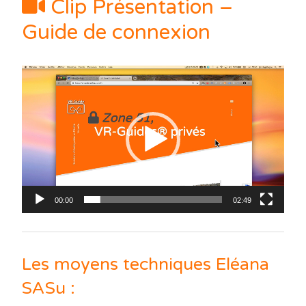
Clip Présentation –
Guide de connexion
Lecteur
vidéo
00:00
02:49
Les moyens techniques Eléana
SASu :