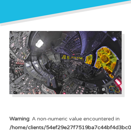
Warning
: A non-numeric value encountered in
/home/clients/54ef29e27f7519ba7c44bf4d3bc