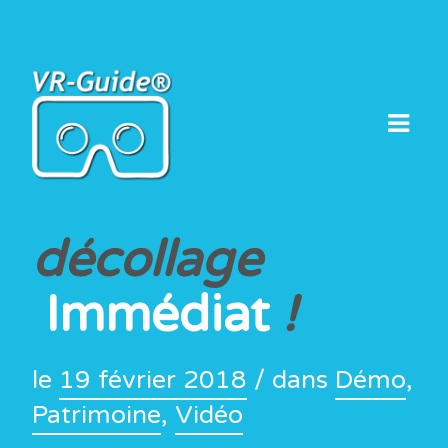
Skip
to
content
décollage
Immédiat
!
le
19 février 2018
/ dans
Démo
,
Patrimoine
,
Vidéo