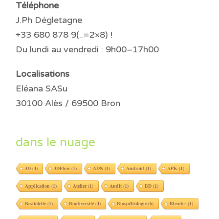
Téléphone
J.Ph Dégletagne
+33 680 878 9(..=2×8) !
Du lundi au vendredi : 9h00–17h00
Localisations
Eléana SASu
30100 Alès / 69500 Bron
dans le nuage
3D
(4)
3DFlow
(1)
ADN
(1)
Android
(1)
APK
(1)
Application
(1)
Atelier
(1)
Audit
(1)
BD
(1)
Bestiolette
(1)
Biodiversité
(4)
Biospéléologie
(6)
Blender
(1)