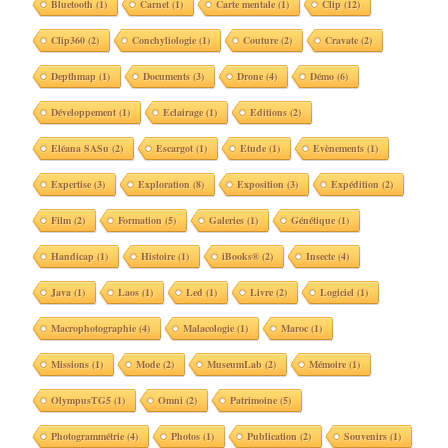
Bluetooth
(1)
Carnet
(1)
Carte mentale
(1)
Clip
(12)
Clip360
(2)
Conchyliologie
(1)
Couture
(2)
Cravate
(2)
Depthmap
(1)
Documents
(3)
Drone
(4)
Démo
(6)
Développement
(1)
Eclairage
(1)
Editions
(2)
Eléana SASu
(2)
Escargot
(1)
Etude
(1)
Evènements
(1)
Expertise
(3)
Exploration
(8)
Exposition
(3)
Expédition
(2)
Film
(2)
Formation
(5)
Galeries
(1)
Génétique
(1)
Handicap
(1)
Histoire
(1)
iBooks®
(2)
Insecte
(4)
Java
(1)
Laos
(1)
Led
(1)
Livre
(2)
Logiciel
(1)
Macrophotographie
(4)
Malacologie
(1)
Maroc
(1)
Missions
(1)
Mode
(2)
MuseumLab
(2)
Mémoire
(1)
OlympusTG5
(1)
Omni
(2)
Patrimoine
(5)
Photogrammétrie
(4)
Photos
(1)
Publication
(2)
Souvenirs
(1)