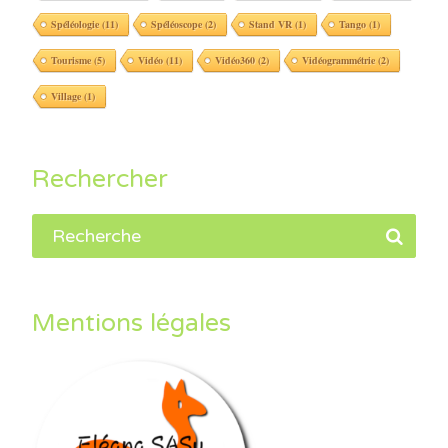
Spéléologie
(11)
Spéléoscope
(2)
Stand VR
(1)
Tango
(1)
Tourisme
(5)
Vidéo
(11)
Vidéo360
(2)
Vidéogrammétrie
(2)
Village
(1)
Rechercher
Mentions légales