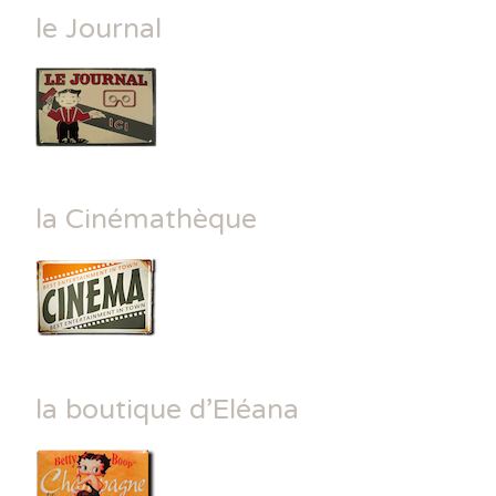
le Journal
la Cinémathèque
la boutique d’Eléana