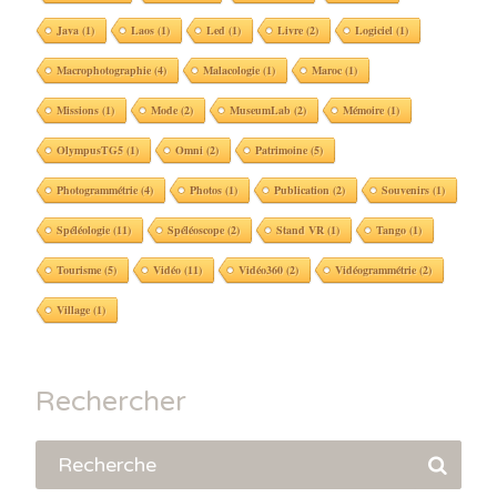
Java
(1)
Laos
(1)
Led
(1)
Livre
(2)
Logiciel
(1)
Macrophotographie
(4)
Malacologie
(1)
Maroc
(1)
Missions
(1)
Mode
(2)
MuseumLab
(2)
Mémoire
(1)
OlympusTG5
(1)
Omni
(2)
Patrimoine
(5)
Photogrammétrie
(4)
Photos
(1)
Publication
(2)
Souvenirs
(1)
Spéléologie
(11)
Spéléoscope
(2)
Stand VR
(1)
Tango
(1)
Tourisme
(5)
Vidéo
(11)
Vidéo360
(2)
Vidéogrammétrie
(2)
Village
(1)
Rechercher