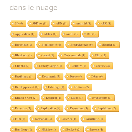
dans le nuage
3D
(4)
3DFlow
(1)
ADN
(1)
Android
(1)
APK
(1)
Application
(1)
Atelier
(1)
Audit
(1)
BD
(1)
Bestiolette
(1)
Biodiversité
(4)
Biospéléologie
(6)
Blender
(1)
Bluetooth
(1)
Carnet
(1)
Carte mentale
(1)
Clip
(12)
Clip360
(2)
Conchyliologie
(1)
Couture
(2)
Cravate
(2)
Depthmap
(1)
Documents
(3)
Drone
(4)
Démo
(6)
Développement
(1)
Eclairage
(1)
Editions
(2)
Eléana SASu
(2)
Escargot
(1)
Etude
(1)
Evènements
(1)
Expertise
(3)
Exploration
(8)
Exposition
(3)
Expédition
(2)
Film
(2)
Formation
(5)
Galeries
(1)
Génétique
(1)
Handicap
(1)
Histoire
(1)
iBooks®
(2)
Insecte
(4)