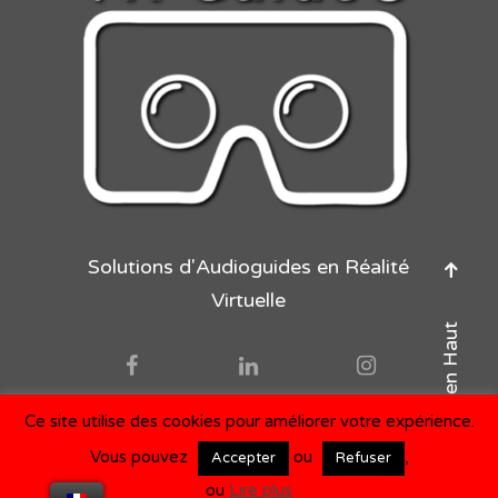
Solutions d'Audioguides en Réalité
Virtuelle
Retour en Haut
Ce site utilise des cookies pour améliorer votre expérience.
©Les Editions Eléana, 2015-21
Vous pouvez
ou
,
Accepter
Refuser
ou
Lire plus