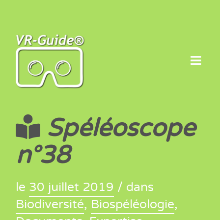
Skip
to
content
Spéléoscope
n°38
le
30 juillet 2019
/ dans
Biodiversité
,
Biospéléologie
,