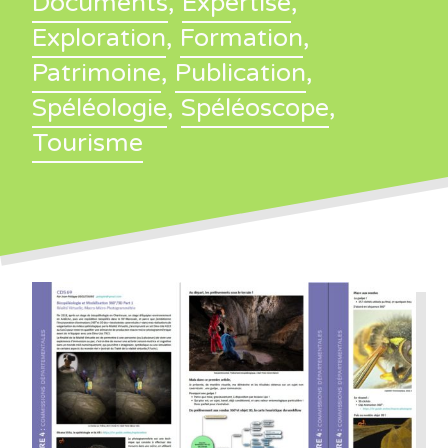
Documents
,
Expertise
,
Exploration
,
Formation
,
Patrimoine
,
Publication
,
Spéléologie
,
Spéléoscope
,
Tourisme