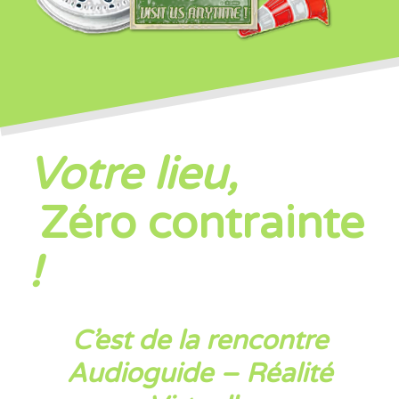
Votre lieu,
Zéro contrainte
!
C’est de la rencontre
Audioguide – Réalité