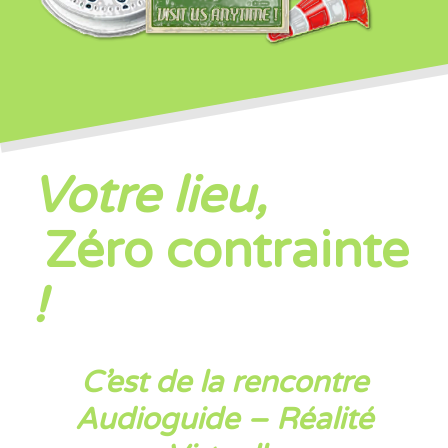
Votre lieu,
Zéro contrainte
!
C’est de la rencontre
Audioguide – Réalité