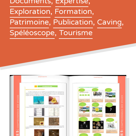
Documents
,
Expertise
,
Exploration
,
Formation
,
Patrimoine
,
Publication
,
Caving
,
Spéléoscope
,
Tourisme