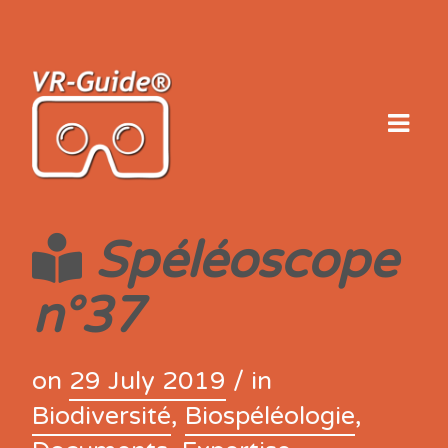
Skip
to
content
Spéléoscope
n°37
on
29 July 2019
/ in
Biodiversité
,
Biospéléologie
,