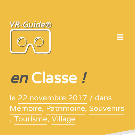
Skip
to
content
en
Classe
!
le
22 novembre 2017
/ dans
Mémoire
,
Patrimoine
,
Souvenirs
,
Tourisme
,
Village