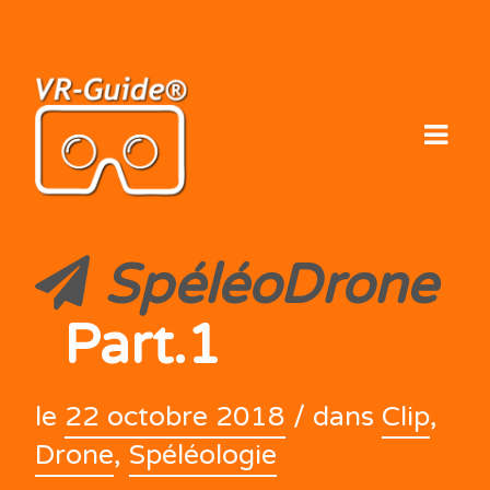
Skip
to
content
SpéléoDrone
Part.1
le
22 octobre 2018
/ dans
Clip
,
Drone
,
Spéléologie