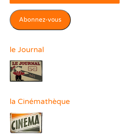
e-
mail
Abonnez-vous
le Journal
la Cinémathèque