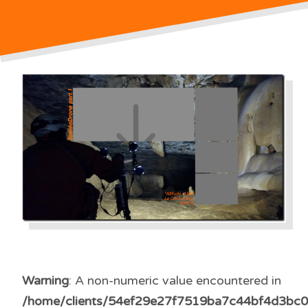
Warning
: A non-numeric value encountered in
/home/clients/54ef29e27f7519ba7c44bf4d3bc