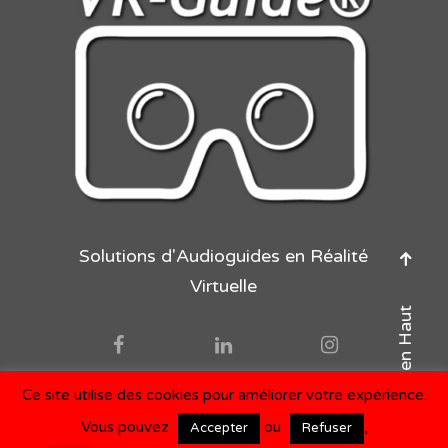
Solutions d'Audioguides en Réalité
Virtuelle
Retour en Haut
Ce site utilise des cookies pour améliorer votre expérience.
©Les Editions Eléana, 2015-21
Vous pouvez
ou
,
Accepter
Refuser