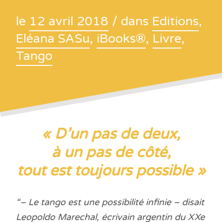
le
12 avril 2018
/ dans
Editions
,
Eléana SASu
,
iBooks®
,
Livre
,
Tango
« D’un pas de deux,
à un pas de côté,
tout est toujours possible »
“
– Le tango est une possibilité infinie – disait
Leopoldo Marechal, écrivain argentin du XXe