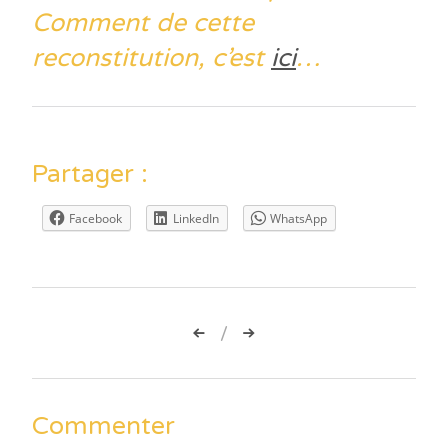
Comment de cette
reconstitution, c’est
ici
…
Partager :
Facebook
LinkedIn
WhatsApp
Navigation
de
l’article
Commenter