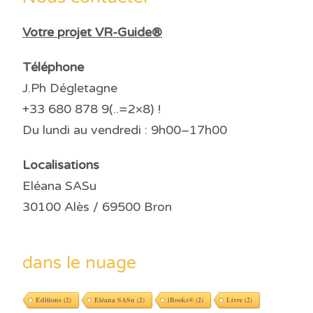
Votre projet VR-Guide®
Téléphone
J.Ph Dégletagne
+33 680 878 9(..=2×8) !
Du lundi au vendredi : 9h00–17h00
Localisations
Eléana SASu
30100 Alès / 69500 Bron
dans le nuage
Editions
(2)
Eléana SASu
(2)
iBooks®
(2)
Livre
(2)