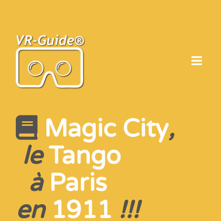
Skip
to
content
Magic City
,
le
Tango
à
Paris
en
1911
!!!