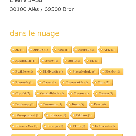
Eléana SASu
30100 Alès / 69500 Bron
dans le nuage
3D
(4)
3DFlow
(1)
ADN
(1)
Android
(1)
APK
(1)
Application
(1)
Atelier
(1)
Audit
(1)
BD
(1)
Bestiolette
(1)
Biodiversité
(4)
Biospéléologie
(6)
Blender
(1)
Bluetooth
(1)
Carnet
(1)
Carte mentale
(1)
Clip
(12)
Clip360
(2)
Conchyliologie
(1)
Couture
(2)
Cravate
(2)
Depthmap
(1)
Documents
(3)
Drone
(4)
Démo
(6)
Développement
(1)
Eclairage
(1)
Editions
(2)
Eléana SASu
(2)
Escargot
(1)
Etude
(1)
Evènements
(1)