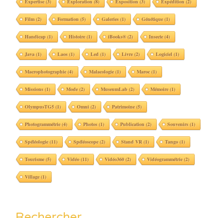
Expertise
(3)
Exploration
(8)
Exposition
(3)
Expédition
(2)
Film
(2)
Formation
(5)
Galeries
(1)
Génétique
(1)
Handicap
(1)
Histoire
(1)
iBooks®
(2)
Insecte
(4)
Java
(1)
Laos
(1)
Led
(1)
Livre
(2)
Logiciel
(1)
Macrophotographie
(4)
Malacologie
(1)
Maroc
(1)
Missions
(1)
Mode
(2)
MuseumLab
(2)
Mémoire
(1)
OlympusTG5
(1)
Omni
(2)
Patrimoine
(5)
Photogrammétrie
(4)
Photos
(1)
Publication
(2)
Souvenirs
(1)
Spéléologie
(11)
Spéléoscope
(2)
Stand VR
(1)
Tango
(1)
Tourisme
(5)
Vidéo
(11)
Vidéo360
(2)
Vidéogrammétrie
(2)
Village
(1)
Rechercher