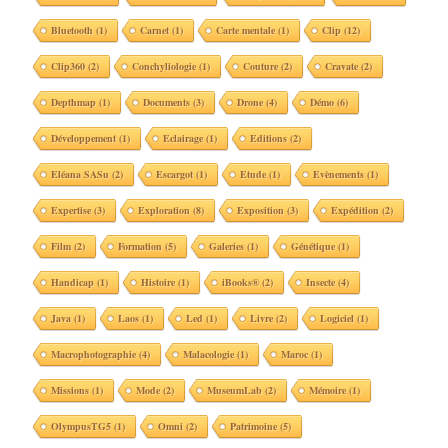
Bluetooth
(1)
Carnet
(1)
Carte mentale
(1)
Clip
(12)
Clip360
(2)
Conchyliologie
(1)
Couture
(2)
Cravate
(2)
Depthmap
(1)
Documents
(3)
Drone
(4)
Démo
(6)
Développement
(1)
Eclairage
(1)
Editions
(2)
Eléana SASu
(2)
Escargot
(1)
Etude
(1)
Evènements
(1)
Expertise
(3)
Exploration
(8)
Exposition
(3)
Expédition
(2)
Film
(2)
Formation
(5)
Galeries
(1)
Génétique
(1)
Handicap
(1)
Histoire
(1)
iBooks®
(2)
Insecte
(4)
Java
(1)
Laos
(1)
Led
(1)
Livre
(2)
Logiciel
(1)
Macrophotographie
(4)
Malacologie
(1)
Maroc
(1)
Missions
(1)
Mode
(2)
MuseumLab
(2)
Mémoire
(1)
OlympusTG5
(1)
Omni
(2)
Patrimoine
(5)