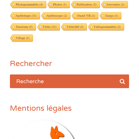
Photogrammétrie
(4)
Photos
(1)
Publication
(2)
Souvenirs
(1)
Spéléologie
(11)
Spéléoscope
(2)
Stand VR
(1)
Tango
(1)
Tourisme
(5)
Vidéo
(11)
Vidéo360
(2)
Vidéogrammétrie
(2)
Village
(1)
Rechercher
Mentions légales