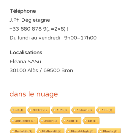
Téléphone
J.Ph Dégletagne
+33 680 878 9(..=2×8) !
Du lundi au vendredi : 9h00–17h00
Localisations
Eléana SASu
30100 Alès / 69500 Bron
dans le nuage
3D
(4)
3DFlow
(1)
ADN
(1)
Android
(1)
APK
(1)
Application
(1)
Atelier
(1)
Audit
(1)
BD
(1)
Bestiolette
(1)
Biodiversité
(4)
Biospéléologie
(6)
Blender
(1)