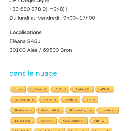
J.Ph Dégletagne
+33 680 878 9(..=2×8) !
Du lundi au vendredi : 9h00–17h00
Localisations
Eléana SASu
30100 Alès / 69500 Bron
dans le nuage
3D
(4)
3DFlow
(1)
ADN
(1)
Android
(1)
APK
(1)
Application
(1)
Atelier
(1)
Audit
(1)
BD
(1)
Bestiolette
(1)
Biodiversité
(4)
Biospéléologie
(6)
Blender
(1)
Bluetooth
(1)
Carnet
(1)
Carte mentale
(1)
Clip
(12)