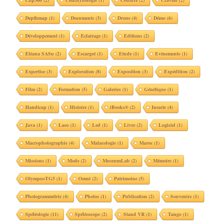
Clip360
(2)
Conchyliologie
(1)
Couture
(2)
Cravate
(2)
Depthmap
(1)
Documents
(3)
Drone
(4)
Démo
(6)
Développement
(1)
Eclairage
(1)
Editions
(2)
Eléana SASu
(2)
Escargot
(1)
Etude
(1)
Evènements
(1)
Expertise
(3)
Exploration
(8)
Exposition
(3)
Expédition
(2)
Film
(2)
Formation
(5)
Galeries
(1)
Génétique
(1)
Handicap
(1)
Histoire
(1)
iBooks®
(2)
Insecte
(4)
Java
(1)
Laos
(1)
Led
(1)
Livre
(2)
Logiciel
(1)
Macrophotographie
(4)
Malacologie
(1)
Maroc
(1)
Missions
(1)
Mode
(2)
MuseumLab
(2)
Mémoire
(1)
OlympusTG5
(1)
Omni
(2)
Patrimoine
(5)
Photogrammétrie
(4)
Photos
(1)
Publication
(2)
Souvenirs
(1)
Spéléologie
(11)
Spéléoscope
(2)
Stand VR
(1)
Tango
(1)