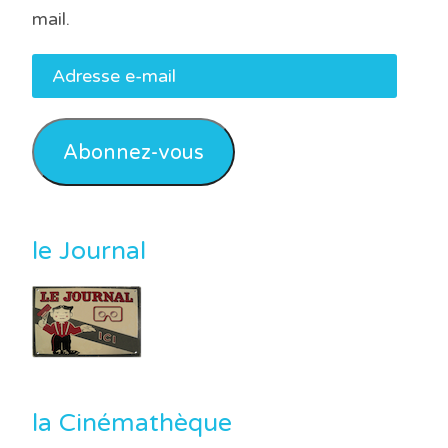
mail.
Adresse
e-
mail
Abonnez-vous
le Journal
la Cinémathèque