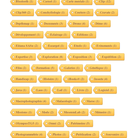
Bluetooth
(1)
Carnet
(1)
Carte mentale
(1)
Clip
(12)
Clip360
(2)
Conchyliologie
(1)
Couture
(2)
Cravate
(2)
Depthmap
(1)
Documents
(3)
Drone
(4)
Démo
(6)
Développement
(1)
Eclairage
(1)
Editions
(2)
Eléana SASu
(2)
Escargot
(1)
Etude
(1)
Evènements
(1)
Expertise
(3)
Exploration
(8)
Exposition
(3)
Expédition
(2)
Film
(2)
Formation
(5)
Galeries
(1)
Génétique
(1)
Handicap
(1)
Histoire
(1)
iBooks®
(2)
Insecte
(4)
Java
(1)
Laos
(1)
Led
(1)
Livre
(2)
Logiciel
(1)
Macrophotographie
(4)
Malacologie
(1)
Maroc
(1)
Missions
(1)
Mode
(2)
MuseumLab
(2)
Mémoire
(1)
OlympusTG5
(1)
Omni
(2)
Patrimoine
(5)
Photogrammétrie
(4)
Photos
(1)
Publication
(2)
Souvenirs
(1)