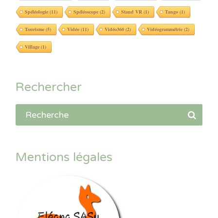
Spéléologie
(11)
Spéléoscope
(2)
Stand VR
(1)
Tango
(1)
Tourisme
(5)
Vidéo
(11)
Vidéo360
(2)
Vidéogrammétrie
(2)
Village
(1)
Rechercher
Mentions légales