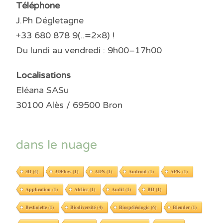
Téléphone
J.Ph Dégletagne
+33 680 878 9(..=2×8) !
Du lundi au vendredi : 9h00–17h00
Localisations
Eléana SASu
30100 Alès / 69500 Bron
dans le nuage
3D
(4)
3DFlow
(1)
ADN
(1)
Android
(1)
APK
(1)
Application
(1)
Atelier
(1)
Audit
(1)
BD
(1)
Bestiolette
(1)
Biodiversité
(4)
Biospéléologie
(6)
Blender
(1)