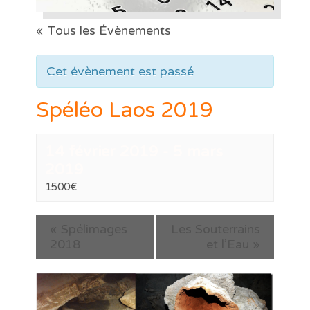
« Tous les Évènements
Cet évènement est passé
Spéléo Laos 2019
14 février 2019
-
5 mars
2019
1500€
«
Spélimages
Les Souterrains
2018
et l’Eau
»