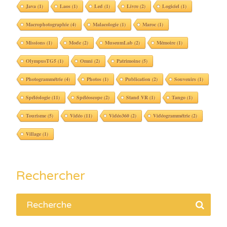
Java
(1)
Laos
(1)
Led
(1)
Livre
(2)
Logiciel
(1)
Macrophotographie
(4)
Malacologie
(1)
Maroc
(1)
Missions
(1)
Mode
(2)
MuseumLab
(2)
Mémoire
(1)
OlympusTG5
(1)
Omni
(2)
Patrimoine
(5)
Photogrammétrie
(4)
Photos
(1)
Publication
(2)
Souvenirs
(1)
Spéléologie
(11)
Spéléoscope
(2)
Stand VR
(1)
Tango
(1)
Tourisme
(5)
Vidéo
(11)
Vidéo360
(2)
Vidéogrammétrie
(2)
Village
(1)
Rechercher