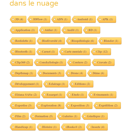
dans le nuage
3D
(4)
3DFlow
(1)
ADN
(1)
Android
(1)
APK
(1)
Application
(1)
Atelier
(1)
Audit
(1)
BD
(1)
Bestiolette
(1)
Biodiversité
(4)
Biospéléologie
(6)
Blender
(1)
Bluetooth
(1)
Carnet
(1)
Carte mentale
(1)
Clip
(12)
Clip360
(2)
Conchyliologie
(1)
Couture
(2)
Cravate
(2)
Depthmap
(1)
Documents
(3)
Drone
(4)
Démo
(6)
Développement
(1)
Eclairage
(1)
Editions
(2)
Eléana SASu
(2)
Escargot
(1)
Etude
(1)
Evènements
(1)
Expertise
(3)
Exploration
(8)
Exposition
(3)
Expédition
(2)
Film
(2)
Formation
(5)
Galeries
(1)
Génétique
(1)
Handicap
(1)
Histoire
(1)
iBooks®
(2)
Insecte
(4)