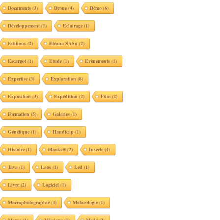
Documents
(3)
Drone
(4)
Démo
(6)
Développement
(1)
Eclairage
(1)
Editions
(2)
Eléana SASu
(2)
Escargot
(1)
Etude
(1)
Evènements
(1)
Expertise
(3)
Exploration
(8)
Exposition
(3)
Expédition
(2)
Film
(2)
Formation
(5)
Galeries
(1)
Génétique
(1)
Handicap
(1)
Histoire
(1)
iBooks®
(2)
Insecte
(4)
Java
(1)
Laos
(1)
Led
(1)
Livre
(2)
Logiciel
(1)
Macrophotographie
(4)
Malacologie
(1)