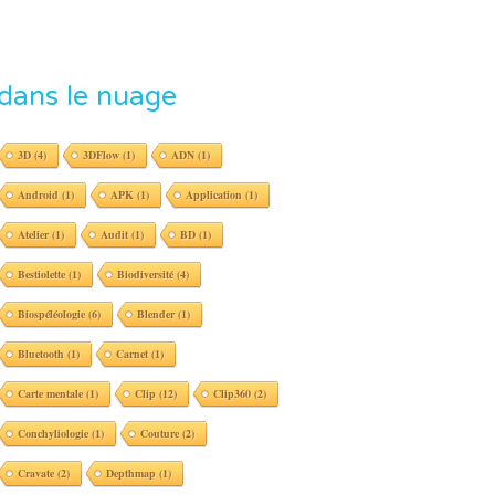
dans le nuage
3D
(4)
3DFlow
(1)
ADN
(1)
Android
(1)
APK
(1)
Application
(1)
Atelier
(1)
Audit
(1)
BD
(1)
Bestiolette
(1)
Biodiversité
(4)
Biospéléologie
(6)
Blender
(1)
Bluetooth
(1)
Carnet
(1)
Carte mentale
(1)
Clip
(12)
Clip360
(2)
Conchyliologie
(1)
Couture
(2)
Cravate
(2)
Depthmap
(1)