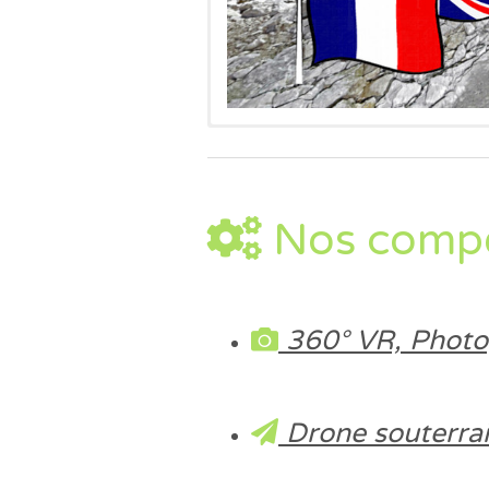
!!! Depuis un Smartphone A
!!!From an Android® Smartp
Nos compét
360° VR, Photo
Drone souterra