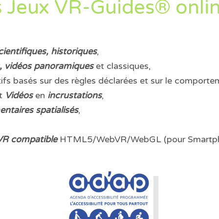
s Jeux VR-Guides® onlin
cientifiques, historiques
,
, vidéos panoramiques
et classiques,
ifs basés sur des règles déclarées et sur le comportem
t
Vidéos
en
incrustations
,
taires spatialisés
,
 VR compatible
HTML5/WebVR/WebGL (pour Smartp