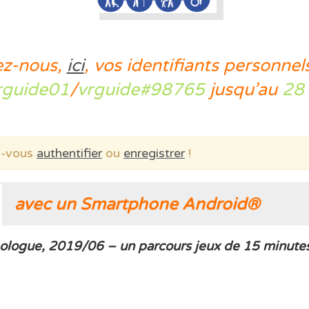
z-nous,
ici
, vos identifiants personnels
rguide01
/
vrguide#98765
jusqu’au
28 
ez-vous
authentifier
ou
enregistrer
!
avec un Smartphone Android®
ologue, 2019/06 – un parcours jeux de 15 minutes