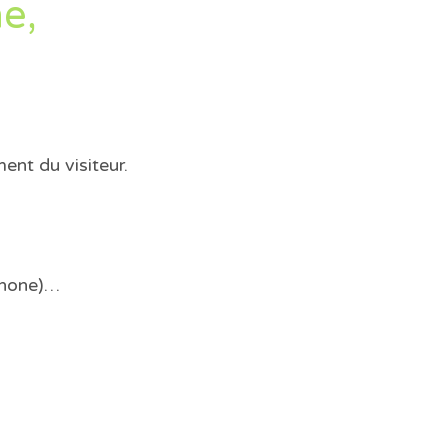
e,
ent du visiteur.
hone)…