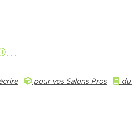
e®…
crire
pour vos Salons Pros
du 