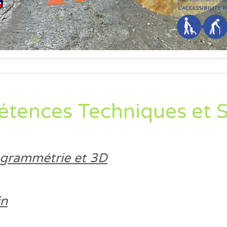
ndroid® vous surferiez comme sur la vidéo ci-desso
hone you will surf as video below!!!
ences Techniques et Sc
grammétrie et 3D
in