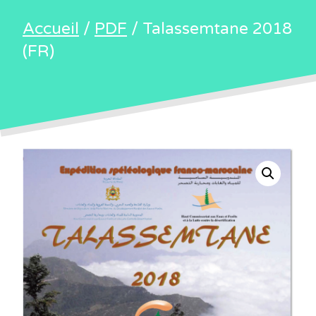
Accueil
/
PDF
/ Talassemtane 2018
(FR)