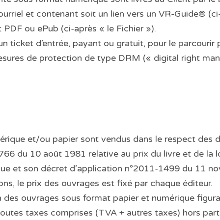
urriel et contenant soit un lien vers un VR-Guide® (c
t PDF ou ePub (ci-après « le Fichier »).
ticket d’entrée, payant ou gratuit, pour le parcourir 
esures de protection de type DRM (« digital right ma
ique et/ou papier sont vendus dans le respect des di
-766 du 10 août 1981 relative au prix du livre et de l
rique et son décret d’application n°2011-1499 du 11 
ons, le prix des ouvrages est fixé par chaque éditeur.
n des ouvrages sous format papier et numérique figura
toutes taxes comprises (TVA + autres taxes) hors parti