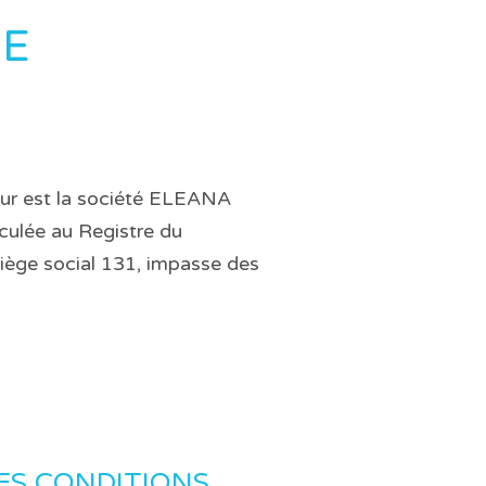
DE
teur est la société ELEANA
iculée au Registre du
ège social 131, impasse des
ES CONDITIONS