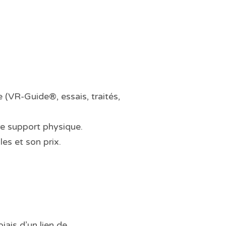
 (VR-Guide®, essais, traités,
re support physique.
es et son prix.
iais d’un lien de