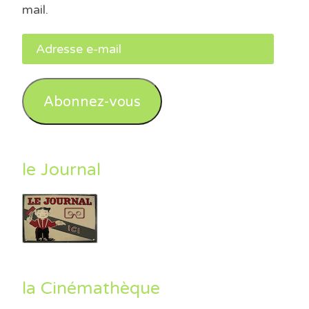
mail.
Adresse
e-
mail
Abonnez-vous
le Journal
la Cinémathèque