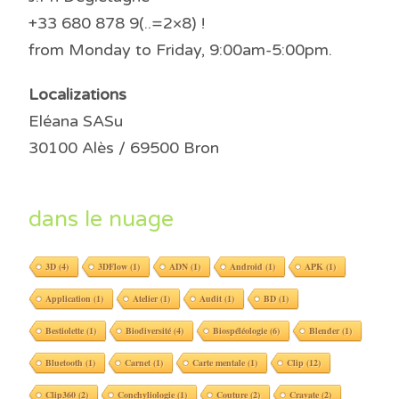
+33 680 878 9(..=2×8) !
from Monday to Friday, 9:00am-5:00pm.
Localizations
Eléana SASu
30100 Alès / 69500 Bron
dans le nuage
3D
(4)
3DFlow
(1)
ADN
(1)
Android
(1)
APK
(1)
Application
(1)
Atelier
(1)
Audit
(1)
BD
(1)
Bestiolette
(1)
Biodiversité
(4)
Biospéléologie
(6)
Blender
(1)
Bluetooth
(1)
Carnet
(1)
Carte mentale
(1)
Clip
(12)
Clip360
(2)
Conchyliologie
(1)
Couture
(2)
Cravate
(2)