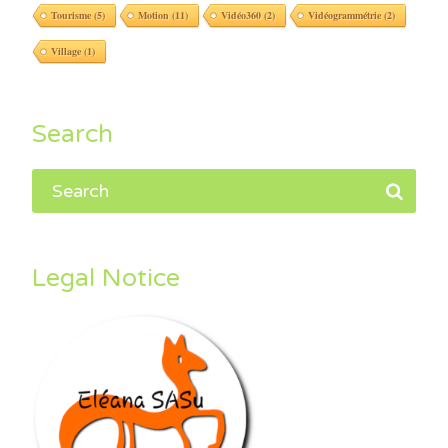
Tourisme
(5)
Motion
(11)
Vidéo360
(2)
Vidéogrammétrie
(2)
Village
(1)
Search
Legal Notice