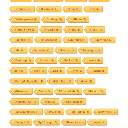
Depthmap
(1)
Documents
(3)
Drone
(4)
Démo
(6)
Développement
(1)
Eclairage
(1)
Editions
(2)
Eléana SASu
(2)
Escargot
(1)
Etude
(1)
Events
(1)
Expertise
(3)
Exploration
(8)
Exhibition
(3)
Expédition
(2)
Film
(2)
Formation
(5)
Galeries
(1)
Génétique
(1)
Handicap
(1)
Histoire
(1)
iBooks®
(2)
Insecte
(4)
Java
(1)
Laos
(1)
Led
(1)
Livre
(2)
Logiciel
(1)
Macrophotographie
(4)
Malacologie
(1)
Maroc
(1)
Missions
(1)
Mode
(2)
MuseumLab
(2)
Mémoire
(1)
OlympusTG5
(1)
Omni
(2)
Patrimoine
(5)
Photogrammétrie
(4)
Photos
(1)
Publication
(2)
Souvenirs
(1)
Caving
(11)
Spéléoscope
(2)
Stand VR
(1)
Tango
(1)