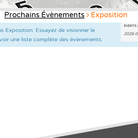
Prochains Évènements
› Exposition
R
Re
EVENTS 
s Exposition. Essayez de visionner le
avoir une liste complète des évènements.
Év
et
n
d
v